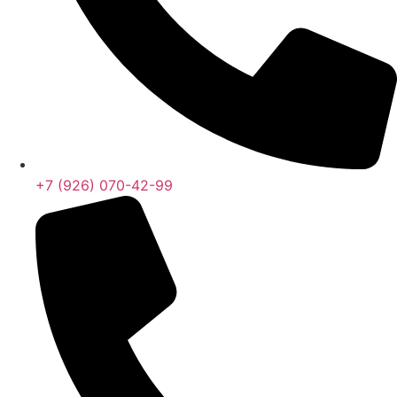
Бесплатный звонок
E-mail:
info@steelproplus.ru
Адрес:
г.Ивантеевка, ул.Трудовая, д.17А.
Время работы:
Пн-Пт 08:00–17:00
+7 (926) 070-42-99