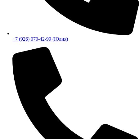
+7 (926) 070-42-99 (Юлия)
Бесплатный звонок
E-mail:
info@steelproplus.ru
Адрес:
г.Ивантеевка, ул.Трудовая, д.17А.
Время работы:
Пн-Пт 08:00–17:00