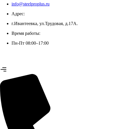
info@steelproplus.ru
Адрес:
г.Ивантеевка, ул.Трудовая, д.17А.
+7 (926) 070-42-99 (Юлия)
Время работы:
Пн-Пт 08:00–17:00